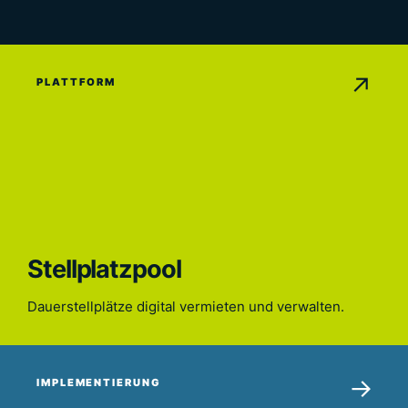
↗
PLATTFORM
Stellplatzpool
Dauerstellplätze digital vermieten und verwalten.
Stellplatzpool öffnet in einem neuen Tab
→
IMPLEMENTIERUNG